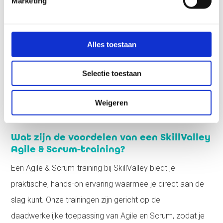
Marketing
de theorie vertalen naar concrete, werkbare oplossingen.
Of je nu kiest voor een klassikale sessie of een online
training, je krijgt toegang tot interactieve content en
Alles toestaan
realistische scenario’s die je uitdagen om te denken en
handelen als een echte Scrum Master of Product Owner.
Selectie toestaan
Bij SkillValley krijg je de tools en kennis die je nodig hebt
om in een dynamische werkomgeving het verschil te
Weigeren
maken.
Wat zijn de voordelen van een SkillValley
Agile & Scrum-training?
Een Agile & Scrum-training bij SkillValley biedt je
praktische, hands-on ervaring waarmee je direct aan de
slag kunt. Onze trainingen zijn gericht op de
daadwerkelijke toepassing van Agile en Scrum, zodat je