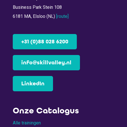
Business Park Stein 108
6181 MA, Elsloo (NL)
[route]
+31 (0)88 028 6200
info@skillvalley.nl
LinkedIn
Onze Catalogus
Alle trainingen