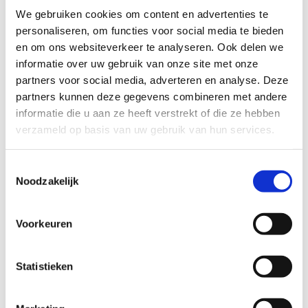
We gebruiken cookies om content en advertenties te
als Product Owner wilt verbeteren, of je als teamlid je
personaliseren, om functies voor social media te bieden
Agile-kennis verder wilt ontwikkelen, SkillValley biedt de
en om ons websiteverkeer te analyseren. Ook delen we
informatie over uw gebruik van onze site met onze
juiste trainingen voor elke behoefte. Onze Agile & Scrum
partners voor social media, adverteren en analyse. Deze
trainingen zijn praktijkgericht en geven je de tools om
partners kunnen deze gegevens combineren met andere
deze methodieken direct toe te passen in jouw
informatie die u aan ze heeft verstrekt of die ze hebben
verzameld op basis van uw gebruik van hun services.
organisatie. Leer van experts in het vakgebied en zet de
eerste stap naar succes in de wereld van Agile en Scrum.
Toestemmingsselectie
Waarom kiezen voor een Agile & Scrum
Noodzakelijk
training bij SkillValley?
Voorkeuren
Bij SkillValley bieden we niet zomaar trainingen; we
zorgen ervoor dat je de juiste vaardigheden ontwikkelt
Statistieken
die je direct kunt toepassen in de praktijk. Onze Agile &
Scrum trainingen zijn ontworpen door ervaren trainers die