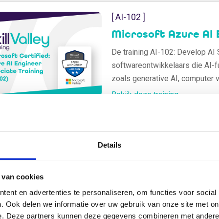
[ AI-102 ]
Microsoft Azure AI E
De training AI-102: Develop AI S
softwareontwikkelaars die AI-f
zoals generative AI, computer v
hoe je AI-oplossingen ontwerpt
Bekijk deze training
begeleid door ervaren trainers v
[ AZ-900 ]
Details
Microsoft Azure Fu
 van cookies
Microsoft Azure Fundamentals (
computing en Microsoft Azure. J
ent en advertenties te personaliseren, om functies voor social
zoals infrastructuur, beveiligin
. Ook delen we informatie over uw gebruik van onze site met on
e. Deze partners kunnen deze gegevens combineren met andere i
verdere certificeringen binnen 