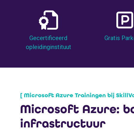
Gecertificeerd
Gratis Par
opleidinginstituut
[ Microsoft Azure Trainingen bij SkillVa
Microsoft Azure: b
infrastructuur