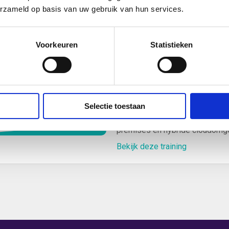
Bekijk deze training
erzameld op basis van uw gebruik van hun services.
cloudtechnologieën, zoals scha
Voorkeuren
Statistieken
[ AZ-800/ AZ-801 ]
Windows Server Hybr
800/ AZ-801) Microso
Vergroot je expertise met de 
Selectie toestaan
Hybrid Administrator Associate
premises en hybride cloudomg
Bekijk deze training