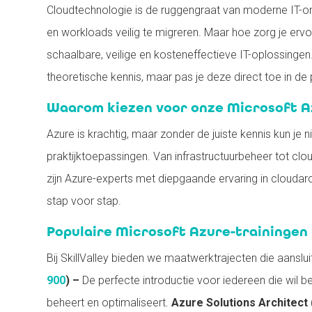
Cloudtechnologie is de ruggengraat van moderne IT-om
en workloads veilig te migreren. Maar hoe zorg je ervoo
schaalbare, veilige en kosteneffectieve IT-oplossingen
theoretische kennis, maar pas je deze direct toe in de p
Waarom kiezen voor onze Microsoft A
Azure is krachtig, maar zonder de juiste kennis kun je
praktijktoepassingen. Van infrastructuurbeheer tot clo
zijn Azure-experts met diepgaande ervaring in cloudarc
stap voor stap.
Populaire Microsoft Azure-trainingen b
Bij SkillValley bieden we maatwerktrajecten die aanslu
900
) –
De perfecte introductie voor iedereen die wil b
beheert en optimaliseert.
Azure Solutions Architect