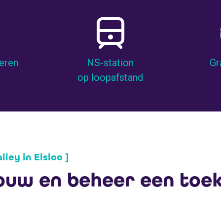
keren
NS-station
Gr
op loopafstand
lley in Elsloo ]
ouw en beheer een toek