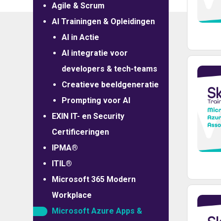
Agile & Scrum
AI Trainingen & Opleidingen
AI in Actie
AI integratie voor
developers & tech-teams
Creatieve beeldgeneratie
Prompting voor AI
EXIN IT- en Security
Certificeringen
IPMA®
ITIL®
Microsoft 365 Modern
Workplace
Microsoft Azure Apps &