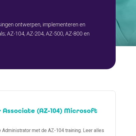
ossingen ontwerpen, implementeren en
oals; AZ-104, AZ-204, AZ-500, AZ-800 en
 Associate (AZ-104) Microsoft
 Administrator met de AZ-104 training. Leer alles