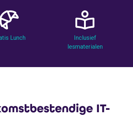
atis Lunch
Inclusief
lesmaterialen
omstbestendige IT-