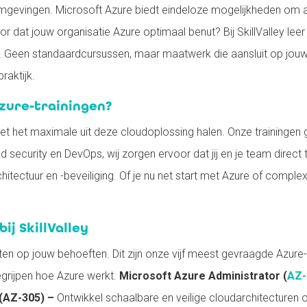
gevingen. Microsoft Azure biedt eindeloze mogelijkheden om app
r dat jouw organisatie Azure optimaal benut? Bij SkillValley leer 
. Geen standaardcursussen, maar maatwerk die aansluit op jouw I
raktijk.
zure-trainingen?
 niet het maximale uit deze cloudoplossing halen. Onze trainingen
ud security en DevOps, wij zorgen ervoor dat jij en je team dire
hitectuur en -beveiliging. Of je nu net start met Azure of comple
ij SkillValley
iten op jouw behoeften. Dit zijn onze vijf meest gevraagde Azure-
egrijpen hoe Azure werkt.
Microsoft Azure Administrator (
AZ-
 (AZ-305) –
Ontwikkel schaalbare en veilige cloudarchitecturen 