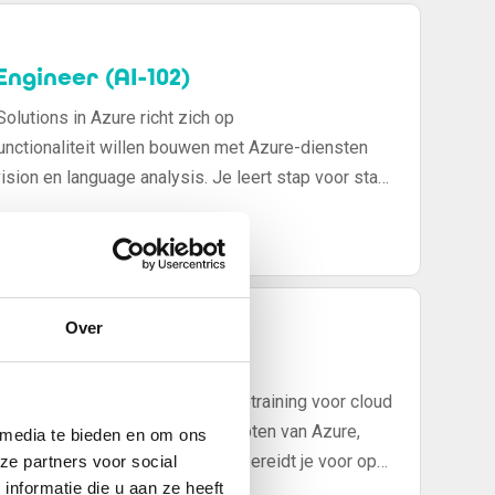
ngineer (AI-102)
olutions in Azure richt zich op
unctionaliteit willen bouwen met Azure-diensten
ision en language analysis. Je leert stap voor stap
, ontwikkelt en implementeert in de cloud –
an SkillValley.
Over
ndamentals (AZ-900)
AZ-900) is de ideale introductietraining voor cloud
e krijgt inzicht in de kernconcepten van Azure,
 media te bieden en om ons
g en prijsmodellen. Deze cursus bereidt je voor op
ze partners voor social
nformatie die u aan ze heeft
Azure en helpt je de voordelen van