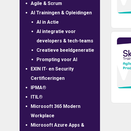
Agile & Scrum
AI Trainingen & Opleidingen
AI in Actie
AI integratie voor
developers & tech-teams
Creatieve beeldgeneratie
Prompting voor AI
EXIN IT- en Security
Certificeringen
IPMA®
ITIL®
Microsoft 365 Modern
Workplace
Microsoft Azure Apps &