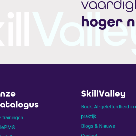
vaardi
hoger n
nze
SkillValley
atalogus
Boek: AI-geletterdheid in
praktijk
e trainingen
Blogs & Nieuws
ilePM®
Contact