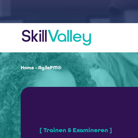
Home
–
AgilePM®
[ Trainen & Examineren ]