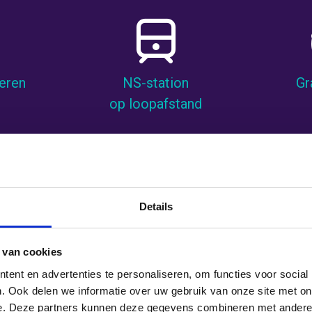
keren
NS-station
Gr
op loopafstand
Details
Elsloo ]
direct resultaat voor p
 van cookies
ent en advertenties te personaliseren, om functies voor social
snel ontwikkelen en steeds veranderen. Bij SkillValley bieden we 
. Ook delen we informatie over uw gebruik van onze site met on
orderd bent. Of je nu de basis wilt begrijpen of je verder wilt spe
e. Deze partners kunnen deze gegevens combineren met andere i