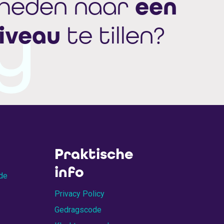
een
gheden naar
iveau
te tillen?
Praktische
info
 de
Privacy Policy
Gedragscode