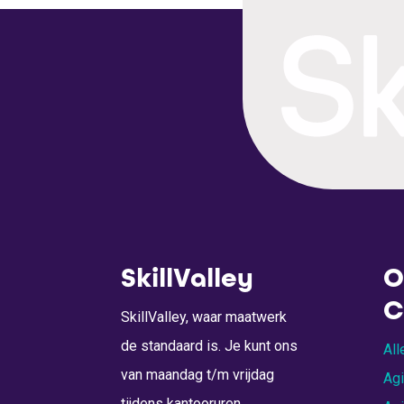
SkillValley
O
C
SkillValley, waar maatwerk
de standaard is. Je kunt ons
All
van maandag t/m vrijdag
Ag
tijdens kantooruren