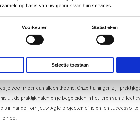
erzameld op basis van uw gebruik van hun services.
PM® leer je niet alleen de theorie, maar krijg je ook de tools om
Voorkeuren
Statistieken
ing bij SkillValley?
iningen die je direct kunt toepassen in jouw dagelijkse werk. Onz
 voor een interactieve leeromgeving, zodat je het meeste uit je t
ardigheden ontwikkelt die je echt verder helpen in je carrière.
Selectie toestaan
ley AgilePM®-training?
kies je voor meer dan alleen theorie. Onze trainingen zijn praktij
ennis uit de praktijk halen en je begeleiden in het leren van effec
s in handen om jouw Agile-projecten efficiënt en succesvol te l
n tempo.