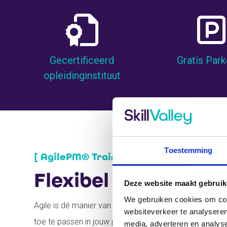
Gecertificeerd
Gratis Par
opleidinginstituut
Toestemming
[ AgilePM® Trainingen bij SkillValley in 
Flexibel leren met 
Deze website maakt gebruik
We gebruiken cookies om cont
Agile is dé manier van werken voor projecten die zich 
websiteverkeer te analyseren
toe te passen in jouw projecten, of je nu beginner of gev
media, adverteren en analys