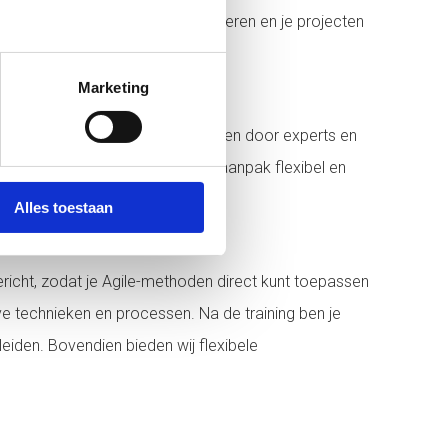
 daadwerkelijk Agile te implementeren en je projecten
Marketing
e AgilePM® trainingen zijn ontworpen door experts en
raining haalt. Bovendien is onze aanpak flexibel en
Alles toestaan
kgericht, zodat je Agile-methoden direct kunt toepassen
tieve technieken en processen. Na de training ben je
eiden. Bovendien bieden wij flexibele