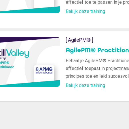
effectief toe te passen in je p
certificeringen.
Bekijk deze training
[ AgilePM® ]
AgilePM® Practition
Behaal je AgilePM® Practitioner
effectief toepast in projectma
principes toe en leid succesvoll
Bekijk deze training