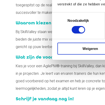
verstrekt of die ze hebben v
toegespitst op de realiteit van het werkveld. Met Agile
succesvoller te maken.
Toestemmingsselectie
Noodzakelijk
Waarom kiezen voor een AgilePM® train
Bij SkillValley staan we voor praktische, hands-on tra
bieden de juiste mix van theorie en praktijk. We zorgen
gericht op jouw leerbehoeften, zodat je de kennis en va
Weigeren
Wat zijn de voordelen van een SkillVal
Kies je voor een AgilePM®-training bij SkillValley, dan 
in je projecten. Je leert van ervaren trainers die hun k
goed voorbereid op het examen en heb je concrete tool
leermogelijkheden, zodat je altijd kunt leren op je eige
Schrijf je vandaag nog in!