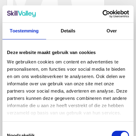
Toestemming
Details
Over
[ AI integratie ]
AI Programming
De training “AI Programming” geeft je
Deze website maakt gebruik van cookies
de kennis en vaardigheden om
We gebruiken cookies om content en advertenties te
intelligente toepassingen met AI te
personaliseren, om functies voor social media te bieden
ontwerpen en te realiseren.
en om ons websiteverkeer te analyseren. Ook delen we
Bekijk deze training
informatie over uw gebruik van onze site met onze
partners voor social media, adverteren en analyse. Deze
partners kunnen deze gegevens combineren met andere
informatie die u aan ze heeft verstrekt of die ze hebben
verzameld op basis van uw gebruik van hun services.
Toestemmingsselectie
Noodzakelijk