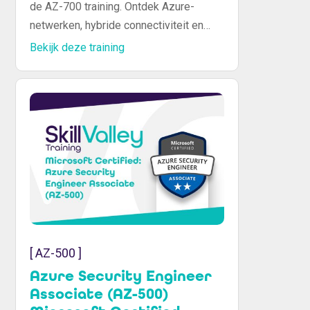
de AZ-700 training. Ontdek Azure-
netwerken, hybride connectiviteit en
beveiliging. Haal je certificaat en groei
Bekijk deze training
in IT.
[ AZ-500 ]
Azure Security Engineer
Associate (AZ-500)