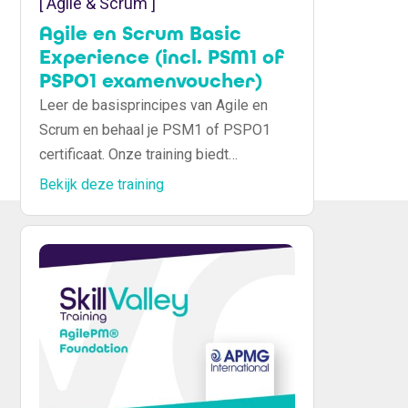
[ Agile & Scrum ]
Agile en Scrum Basic
Experience (incl. PSM1 of
PSPO1 examenvoucher)
Leer de basisprincipes van Agile en
Scrum en behaal je PSM1 of PSPO1
certificaat. Onze training biedt
praktische kennis en voorbereiding voor
Bekijk deze training
Scrum Masters en Product Owners.
Start je Agile carrière met SkillValley!