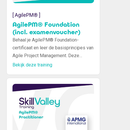
[ AgilePM® ]
AgilePM® Foundation
(incl. examenvoucher)
Behaal je AgilePM® Foundation-
certificaat en leer de basisprincipes van
Agile Project Management. Deze
training biedt de kennis die je nodig
Bekijk deze training
hebt om Agile effectief toe te passen in
je projecten en vormt een solide basis
voor verdere certificeringen.