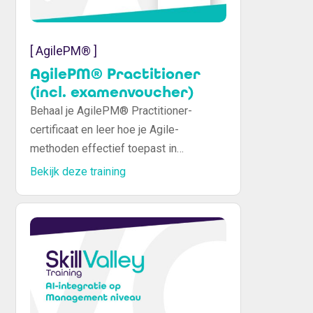
[ AgilePM® ]
AgilePM® Practitioner
(incl. examenvoucher)
Behaal je AgilePM® Practitioner-
certificaat en leer hoe je Agile-
methoden effectief toepast in
projectmanagement. Verbeter je
Bekijk deze training
vaardigheden, pas Agile-principes toe
en leid succesvolle projecten met deze
praktijkgerichte training.