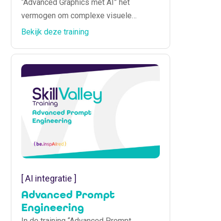
“Advanced Graphics met AI” het
vermogen om complexe visuele
projecten te realiseren met behulp van
Bekijk deze training
AI-tools. Centraal staat ComfyUI, een
krachtige, node-gebaseerde interface
voor AI-gebaseerde beeldgeneratie.
[ AI integratie ]
Advanced Prompt
Engineering
In de training “Advanced Prompt