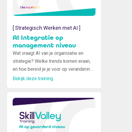
[ Strategisch Werken met AI ]
AI Integratie op
management niveau
Wat vraagt AI van je organisatie en
strategie? Welke trends komen eraan,
en hoe bereid je je voor op verandering?
Tijdens de training “AI-integratie op
Bekijk deze training
Management niveau” gaan we je helpen
leren denken in roadmaps, adoptie en
beleid, met realistische voorbeelden
van AI-implementatie in diverse
sectoren.