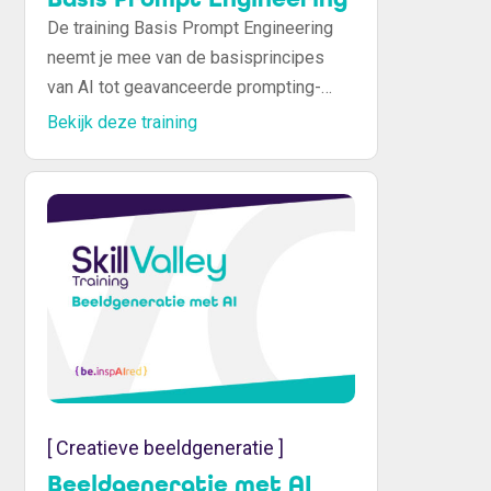
De training Basis Prompt Engineering
neemt je mee van de basisprincipes
van AI tot geavanceerde prompting-
technieken, zodat je leert hoe je
Bekijk deze training
complexe taken kunt automatiseren,
creatieve content kunt genereren en
productiviteit aanzienlijk kunt verhogen.
[ Creatieve beeldgeneratie ]
Beeldgeneratie met AI