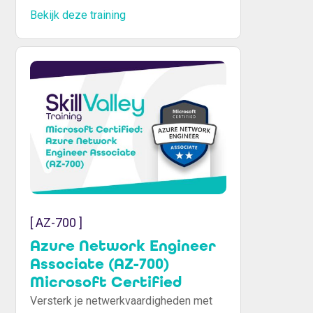
cloudservices en optimalisatie. Start
Bekijk deze training
vandaag nog.
[ AZ-700 ]
Azure Network Engineer
Associate (AZ-700)
Microsoft Certified
Versterk je netwerkvaardigheden met