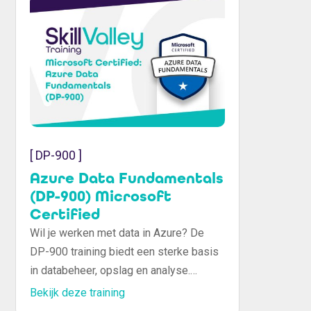
[ DP-900 ]
Azure Data Fundamentals
(DP-900) Microsoft
Certified
Wil je werken met data in Azure? De
DP-900 training biedt een sterke basis
in databeheer, opslag en analyse.
Bereid je voor op certificering en groei
Bekijk deze training
in IT.