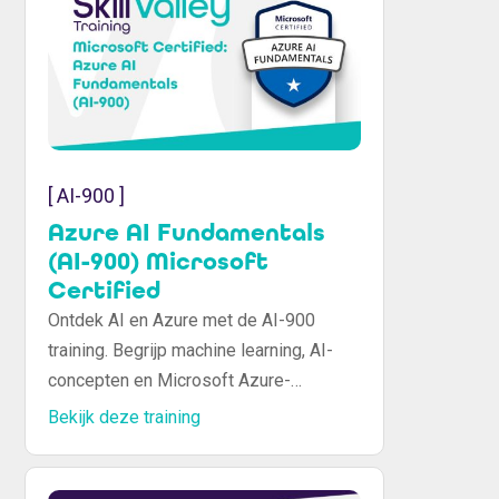
[ AI-900 ]
Azure AI Fundamentals
(AI-900) Microsoft
Certified
Ontdek AI en Azure met de AI-900
training. Begrijp machine learning, AI-
concepten en Microsoft Azure-
diensten. Start je AI-reis en behaal je
Bekijk deze training
certificaat.