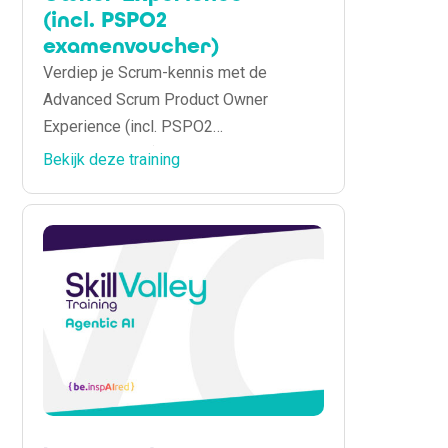
(incl. PSPO2
examenvoucher)
Verdiep je Scrum-kennis met de
Advanced Scrum Product Owner
Experience (incl. PSPO2
examenvoucher) training. Leer
Bekijk deze training
geavanceerde technieken voor
productbeheer en het behalen van je
PSPO2-certificaat. Inclusief
examenvoucher!