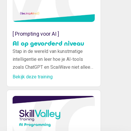
[ Prompting voor AI ]
AI op gevorderd niveau
Stap in de wereld van kunstmatige
intelligentie en leer hoe je AI-tools
zoals ChatGPT en ScaiWave niet alleen
gebruikt, maar meesterlijk beheerst.
Bekijk deze training