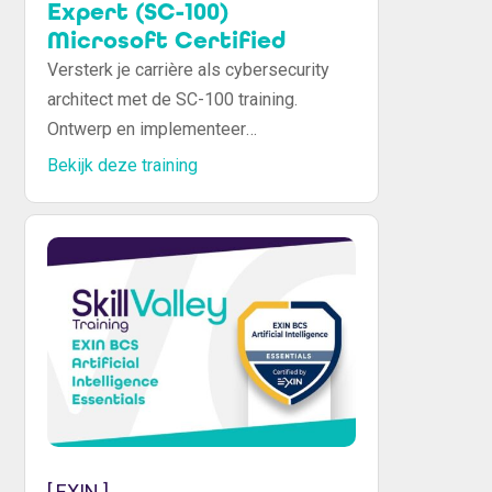
Expert (SC-100)
Microsoft Certified
Versterk je carrière als cybersecurity
architect met de SC-100 training.
Ontwerp en implementeer
beveiligingsoplossingen voor bedrijven
Bekijk deze training
met Zero Trust en best practices.
[ EXIN ]