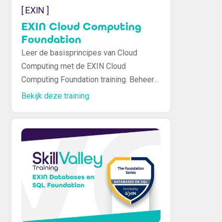
[ EXIN ]
EXIN Cloud Computing
Foundation
Leer de basisprincipes van Cloud
Computing met de EXIN Cloud
Computing Foundation training. Beheer
en implementeer cloud-oplossingen
Bekijk deze training
met focus op beveiliging en
compliance.