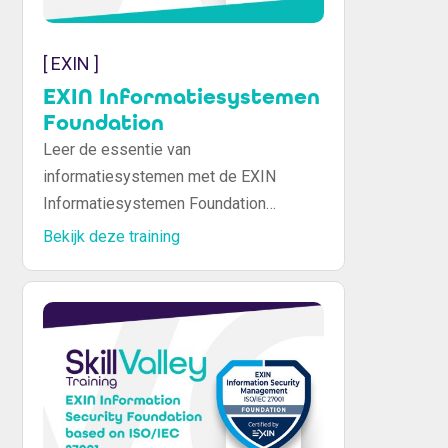
[ EXIN ]
EXIN Informatiesystemen
Foundation
Leer de essentie van
informatiesystemen met de EXIN
Informatiesystemen Foundation
training. Begrijp IT-ondersteuning en
Bekijk deze training
verbeter je vaardigheden voor
verschillende IT-omgevingen.