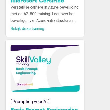
Microsoft Certified
Versterk je carrière in Azure-beveiliging
met de AZ-500 training. Leer over het
beveiligen van Azure-infrastructuren,
gegevens en netwerken. Behaal het
Bekijk deze training
Microsoft AZ-500 certificaat.
[ Prompting voor AI ]
Basis Prompt Engineering