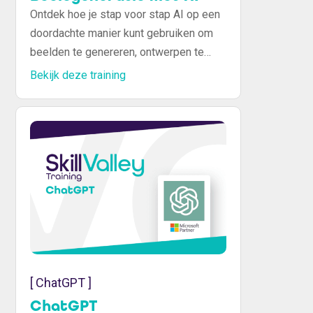
Ontdek hoe je stap voor stap AI op een
doordachte manier kunt gebruiken om
beelden te genereren, ontwerpen te
verfijnen en visuele verhalen tot leven
Bekijk deze training
te brengen. Na afloop van de training
beschik je over zowel praktische kennis
als inspiratie om direct aan de slag te
gaan met AI voor visuele content die
opvalt en impact maakt.
[ ChatGPT ]
ChatGPT