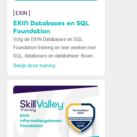
[ EXIN ]
EXIN Databases en SQL
Foundation
Volg de EXIN Databases en SQL
Foundation training en leer werken met
SQL, databases en databeheer. Bouw
een solide basis voor je IT- en
Bekijk deze training
databasedesign carrière.