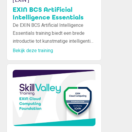
EXIN BCS Artificial
Intelligence Essentials
De EXIN BCS Artificial Intelligence
Essentials training biedt een brede
introductie tot kunstmatige intelligentie,
machine learning en de ethische
Bekijk deze training
vraagstukken rond AI. Ideaal voor
professionals die AI beter willen
begrijpen en voorbereid willen zijn op
de impact van AI binnen organisaties.
Inclusief examenvoorbereiding en
internationaal erkend certificaat.