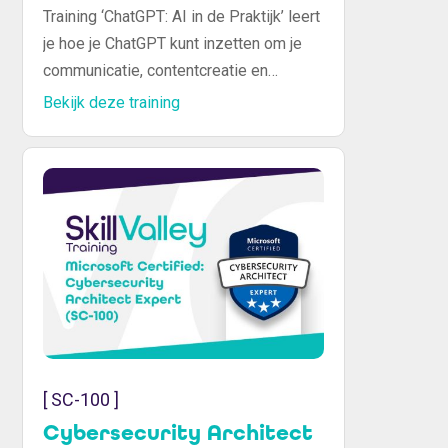
Training ‘ChatGPT: AI in de Praktijk’ leert
je hoe je ChatGPT kunt inzetten om je
communicatie, contentcreatie en
werkprocessen te verbeteren. Je
Bekijk deze training
ontdekt hoe je deze krachtige AI-tool
gebruikt om efficiënt te werken,
klantvragen te beantwoorden, ideeën te
genereren en marketingmaterialen te
maken. Onze ervaren trainers
begeleiden je met praktische
voorbeelden om ChatGPT optimaal toe
te passen in je dagelijks werk.
[ SC-100 ]
Cybersecurity Architect