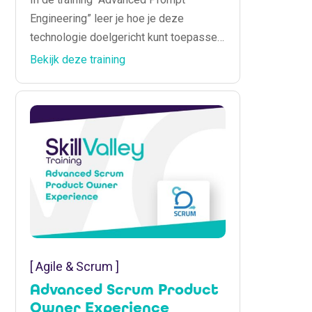
Engineering” leer je hoe je deze
technologie doelgericht kunt toepassen
binnen jouw organisatie. Deze training
Bekijk deze training
is voor developers, technische leads en
IT-teams. Je ontdekt hoe je AI-
technologie integreert in bestaande
systemen, welke keuzes er zijn in open
source vs. closed AI, en hoe je robuust
en veilig bouwt.
[ Agile & Scrum ]
Advanced Scrum Product
Owner Experience