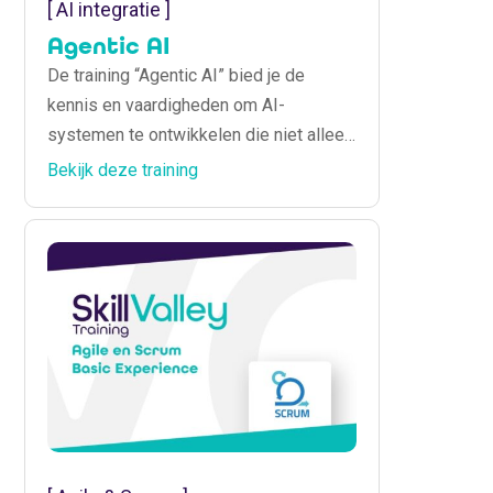
[ AI integratie ]
Agentic AI
De training “Agentic AI” bied je de
kennis en vaardigheden om AI-
systemen te ontwikkelen die niet alleen
reageren op instructies, maar ook
Bekijk deze training
zelfstandig beslissingen nemen en
acties uitvoeren binnen een specifieke
context.