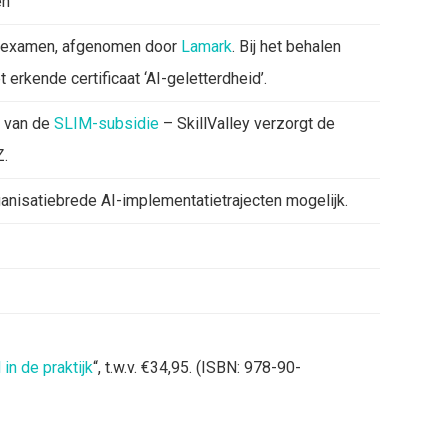
en
el examen, afgenomen door
Lamark
. Bij het behalen
 erkende certificaat ‘AI-geletterdheid’.
 van de
SLIM-subsidie
– SkillValley verzorgt de
Z.
nisatiebrede AI-implementatietrajecten mogelijk.
in de praktijk
“, t.w.v. €34,95. (ISBN:
978-90-