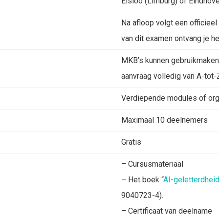
Elsloo (Limburg) of Eindhov
Na afloop volgt een officie
van dit examen ontvang je het
MKB’s kunnen gebruikmaken
aanvraag volledig van A-tot-
Verdiepende modules of orga
Maximaal 10 deelnemers
Gratis
– Cursusmateriaal
– Het boek “
AI-geletterdheid 
9040723-4).
– Certificaat van deelname