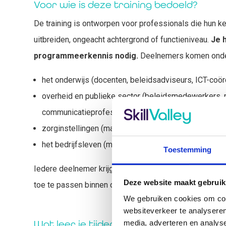
Voor wie is deze training bedoeld?
De training is ontworpen voor professionals die hun ke
uitbreiden, ongeacht achtergrond of functieniveau.
Je 
programmeerkennis nodig.
Deelnemers komen onder
het onderwijs (docenten, beleidsadviseurs, ICT-coör
overheid en publieke sector (beleidsmedewerkers, p
communicatieprofessionals);
zorginstellingen (managers, HR-professionals, inn
het bedrijfsleven (marketing, sales, HR, management
Toestemming
Iedere deelnemer krijgt praktische handvatten om AI 
Deze website maakt gebruik
toe te passen binnen de eigen werkomgeving.
We gebruiken cookies om cont
websiteverkeer te analyseren
Wat leer je tijdens de training?
media, adverteren en analys