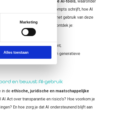
isch aan de slag met
generatieve AI-tools
, waaronder
lot
. Je leert hoe je effectieve prompts schrijft, hoe AI
oten en waar de grenzen liggen in het gebruik van deze
Marketing
an herkenbare werkvoorbeelden ontdek je:
t, analyse en communicatie;
arringpartner of creatieve assistent;
Alles toestaan
kheden je hebt bij het gebruik van generatieve
oord en bewust AI-gebruik
e in de
ethische, juridische en maatschappelijke
 AI Act over transparantie en risico’s? Hoe voorkom je
ngen? En hoe zorg je dat AI ondersteunend blijft aan