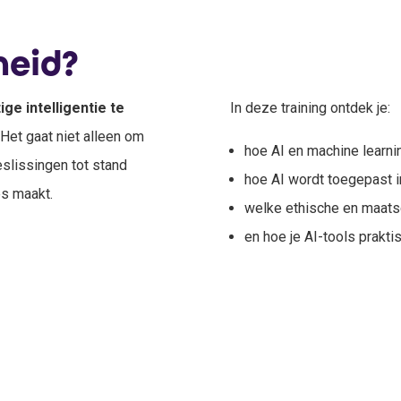
heid?
ge intelligentie te
In deze training ontdek je:
Het gaat niet alleen om
hoe AI en machine learnin
slissingen tot stand
hoe AI wordt toegepast in
es maakt.
welke ethische en maatsc
en hoe je AI-tools praktis