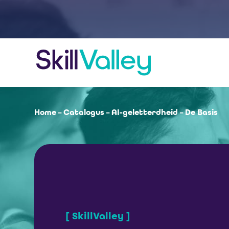
Home
–
Catalogus
–
AI-geletterdheid – De Basis
[ SkillValley ]