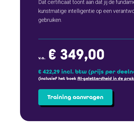
Dat certificaat toont aan dat jij de funda
kunstmatige intelligentie op een verantw
gebruiken.
€ 349,00
v.a.
€ 422,29 incl. btw
(prijs per deel
(inclusief het boek
AI-geletterdheid in de prak
Training aanvragen