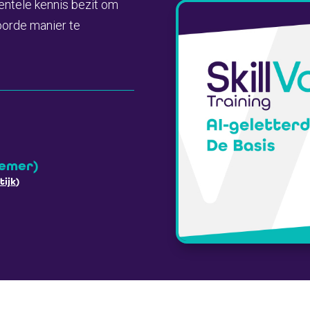
mentele kennis bezit om
oorde manier te
nemer)
tijk
)