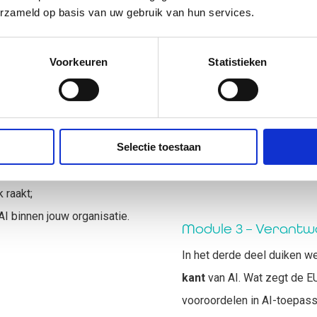
In deze module ga je prakt
erzameld op basis van uw gebruik van hun services.
ChatGPT
en
Microsoft Copi
je productiviteit kan vergr
hine learning;
Voorkeuren
Statistieken
technologie. Aan de hand v
zoals
ChatGPT
en
Microsoft
hoe je AI inzet voor teks
grenzen liggen van
hoe je AI gebruikt als sp
Selectie toestaan
en welke verantwoordelij
modellen.
 raakt;
I binnen jouw organisatie.
Module 3 – Verantw
In het derde deel duiken w
kant
van AI. Wat zegt de EU
vooroordelen in AI-toepassi