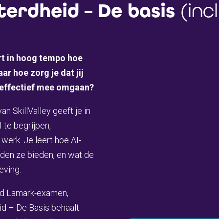
terdheid – De basis
(inc
ert in hoog tempo hoe
r hoe zorg je dat jij
n effectief mee omgaan?
an SkillValley geeft je in
 te begrijpen,
werk. Je leert hoe AI-
den ze bieden, en wat de
eving.
nd
Lamark-examen
,
id – De Basis behaalt.