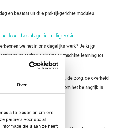
dag en bestaat uit drie praktijkgerichte modules.
van kunstmatige intelligentie
 herkennen we het in ons dagelijks werk? Je krijgt
 begrippen en technologieën: van machine learning tot
sluitvorming.
beelden van AI in het onderwijs, de zorg, de overheid
Over
ert hoe AI zich ontwikkelt en waarom het belangrijk is
ongeacht je functie.
 media te bieden en om ons
ve AI in de praktijk
ze partners voor social
nformatie die u aan ze heeft