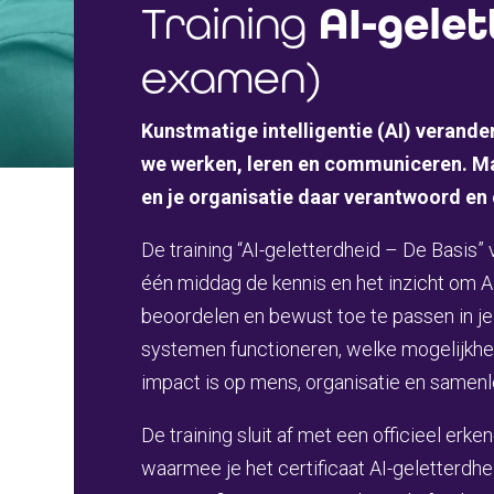
Training
AI-gelet
examen)
Kunstmatige intelligentie (AI) verand
we werken, leren en communiceren. Maa
en je organisatie daar verantwoord e
De training “AI-geletterdheid – De Basis” v
één middag de kennis en het inzicht om AI
beoordelen en bewust toe te passen in je 
systemen functioneren, welke mogelijkhe
impact is op mens, organisatie en samenl
De training sluit af met een officieel erke
waarmee je het certificaat AI-geletterdhe