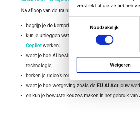
verstrekt of die ze hebben v
Na afloop van de training:
Toestemmingsselectie
begrijp je de kernprincipes van AI, algoritmen en mac
Noodzakelijk
kun je uitleggen wat generatieve AI is en hoe tools 
Copilot
werken;
weet je hoe AI beslissingen beïnvloedt en waar de 
Weigeren
technologie;
herken je risico’s rond privacy, bias en ethiek;
weet je hoe wetgeving zoals de
EU AI Act
jouw werk
en kun je bewuste keuzes maken in het gebruik van A