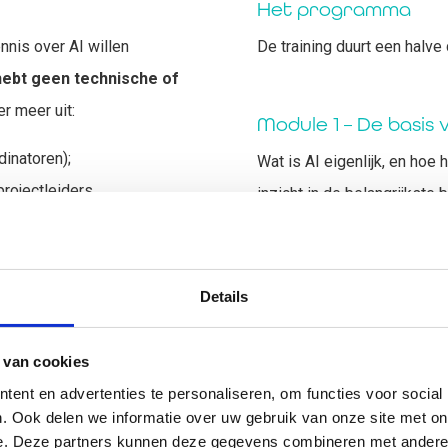
Het programma
nnis over AI willen
De training duurt een halve 
hebt geen technische of
 meer uit:
Module 1 – De basis 
dinatoren);
Wat is AI eigenlijk, en hoe
rojectleiders,
inzicht in de belangrijkste
algoritmes, van data tot be
ovatiemedewerkers);
We bespreken concrete voor
, support).
Details
en het bedrijfsleven. Je le
op een verantwoorde manier
om de basis te begrijpen — 
 van cookies
ent en advertenties te personaliseren, om functies voor social
Module 2 – Generatie
. Ook delen we informatie over uw gebruik van onze site met on
e. Deze partners kunnen deze gegevens combineren met andere i