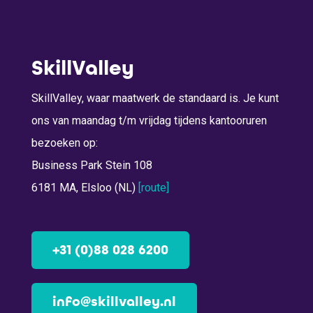
SkillValley
SkillValley, waar maatwerk de standaard is. Je kunt
ons van maandag t/m vrijdag tijdens kantooruren
bezoeken op:
Business Park Stein 108
6181 MA, Elsloo (NL)
[route]
+31 (0)88 028 6200
info@skillvalley.nl