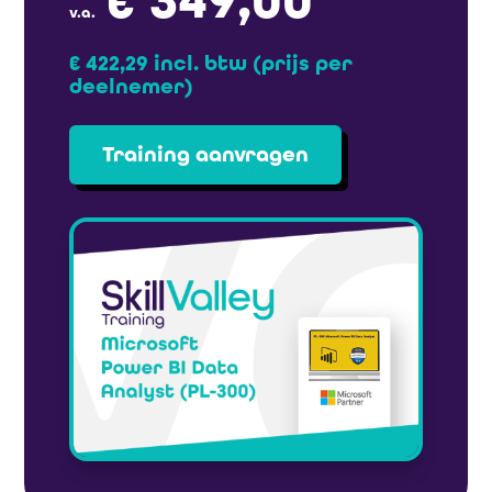
€ 349,00
v.a.
€ 422,29 incl. btw
(prijs per
deelnemer)
Training aanvragen