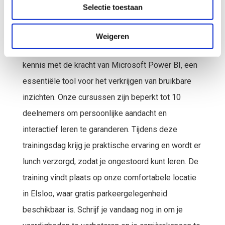
(PL-300)
Selectie toestaan
Deze training bereid je voor op het examen PL-
Weigeren
300: Microsoft Power BI Data Analyst. Je maakt
kennis met de kracht van Microsoft Power BI, een
essentiële tool voor het verkrijgen van bruikbare
inzichten. Onze cursussen zijn beperkt tot 10
deelnemers om persoonlijke aandacht en
interactief leren te garanderen. Tijdens deze
trainingsdag krijg je praktische ervaring en wordt er
lunch verzorgd, zodat je ongestoord kunt leren. De
training vindt plaats op onze comfortabele locatie
in Elsloo, waar gratis parkeergelegenheid
beschikbaar is. Schrijf je vandaag nog in om je