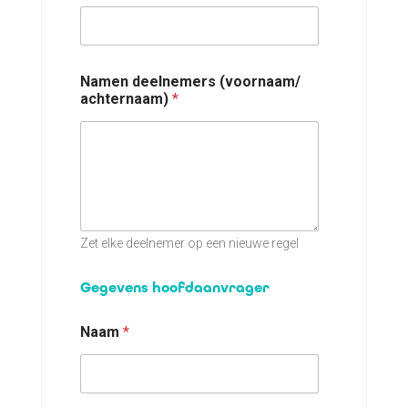
a
m
N
a
a
Namen deelnemers (voornaam/
m
achternaam)
*
Zet elke deelnemer op een nieuwe regel
Gegevens hoofdaanvrager
Naam
*