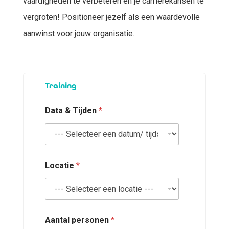
vaardigheden te verbeteren en je carrièrekansen te
vergroten! Positioneer jezelf als een waardevolle
aanwinst voor jouw organisatie.
T
Training
e
l
e
Data & Tijden
*
f
o
o
n
n
u
Locatie
*
m
m
e
r
N
Aantal personen
*
a