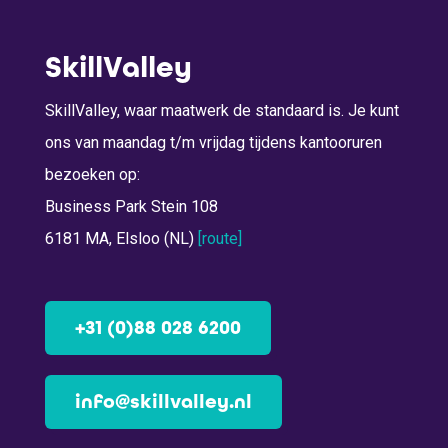
SkillValley
SkillValley, waar maatwerk de standaard is. Je kunt
ons van maandag t/m vrijdag tijdens kantooruren
bezoeken op:
Business Park Stein 108
6181 MA, Elsloo (NL)
[route]
+31 (0)88 028 6200
info@skillvalley.nl