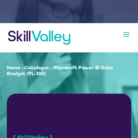
Home
–
Catalogus
–
Microsoft Power BI Data
Analyst (PL-300)
[ SkillValley ]