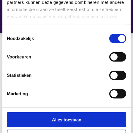
partners kunnen deze gegevens combineren met andere
Voorkennis
informatie die u aan ze heeft verstrekt of die ze hebben
verzameld op basis van uw gebruik van hun services.
Toestemmingsselectie
Noodzakelijk
Voorkeuren
[ Maatwerk is onze standaard ]
Statistieken
Schrijf je nu in
voor de training
Marketing
Microsoft Power
BI Data Analyst
Alles toestaan