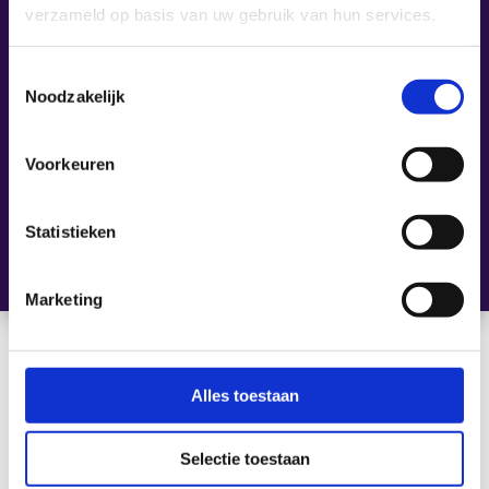
training?
verzameld op basis van uw gebruik van hun services.
Toestemmingsselectie
Aanpak van de
Noodzakelijk
training
Voorkeuren
Voorkennis
Statistieken
Marketing
Alles toestaan
[ Maatwerk is onze standaard ]
Selectie toestaan
Schrijf je nu in