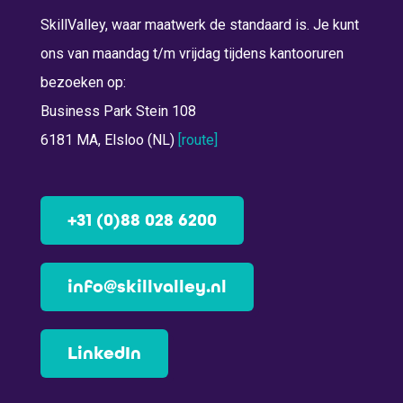
SkillValley, waar maatwerk de standaard is. Je kunt
ons van maandag t/m vrijdag tijdens kantooruren
bezoeken op:
Business Park Stein 108
6181 MA, Elsloo (NL)
[route]
+31 (0)88 028 6200
info@skillvalley.nl
LinkedIn