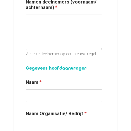
a
Namen deelnemers (voornaam/
a
achternaam)
*
m
)
Zet elke deelnemer op een nieuwe regel
Gegevens hoofdaanvrager
Naam
*
Naam Organisatie/ Bedrijf
*