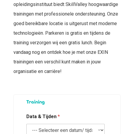
opleidingsinstituut biedt SkillValley hoogwaardige
trainingen met professionele ondersteuning. Onze
goed bereikbare locatie is uitgerust met moderne
technologieën. Parkeren is gratis en tijdens de
training verzorgen wij een gratis lunch. Begin
vandaag nog en ontdek hoe je met onze EXIN
trainingen een verschil kunt maken in jouw
organisatie en carrière!
O
Training
r
g
a
Data & Tijden
*
n
i
s