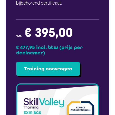
bijbehorend certificaat.
€ 395,00
v.a.
€ 477,95 incl. btw
(prijs per
deelnemer)
Training aanvragen