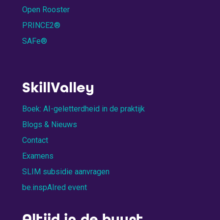
Open Rooster
PRINCE2®
SAFe®
SkillValley
Boek: AI-geletterdheid in de praktijk
Blogs & Nieuws
Contact
Examens
SLIM subsidie aanvragen
be.inspAIred event
Altijd in de buurt