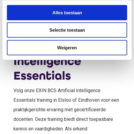
Schrijf je nu in
Alles toestaan
voor de training
EXIN BCS
Selectie toestaan
Artificial
Weigeren
Intelligence
Essentials
Volg onze EXIN BCS Artificial Intelligence
Essentials training in Elsloo of Eindhoven voor een
praktijkgerichte ervaring met gecertificeerde
docenten. Deze training biedt direct toepasbare
kennis en vaardigheden. Als erkend