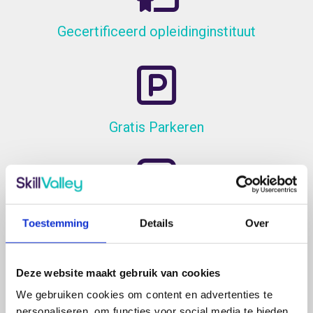
Gecertificeerd opleidinginstituut
Gratis Parkeren
NS-station
Toestemming
Details
Over
op loopafstand
Deze website maakt gebruik van cookies
We gebruiken cookies om content en advertenties te
personaliseren, om functies voor social media te bieden