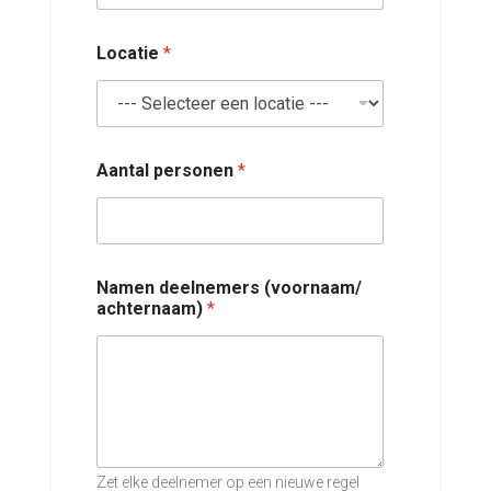
a
t
i
Locatie
*
e
/
*
*
Aantal personen
*
Namen deelnemers (voornaam/
achternaam)
*
Zet elke deelnemer op een nieuwe regel