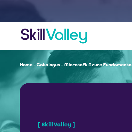
Home
–
Catalogus
–
Microsoft Azure Fundamental
[ SkillValley ]