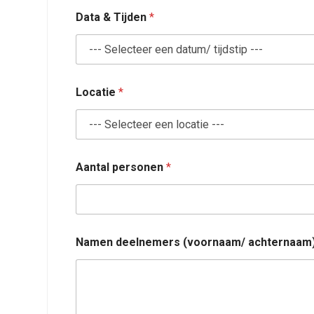
e
Data & Tijden
*
n
D
a
t
a
Locatie
*
Aantal personen
*
Namen deelnemers (voornaam/ achternaam