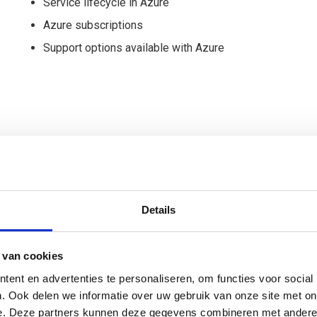
Service lifecycle in Azure
Azure subscriptions
Support options available with Azure
Details
 van cookies
keren
NS-station
Gr
ent en advertenties te personaliseren, om functies voor social
op loopafstand
. Ook delen we informatie over uw gebruik van onze site met on
e. Deze partners kunnen deze gegevens combineren met andere i