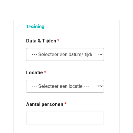
*
Training
T
i
j
Data & Tijden
*
d
e
n
T
i
j
Locatie
*
d
e
n
Aantal personen
*