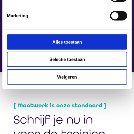
Excel Gevorderd
training geschikt?
Marketing
Waar wordt deze
Alles toestaan
training gegeven?
Selectie toestaan
Weigeren
[ Maatwerk is onze standaard ]
Schrijf je nu in
voor de training