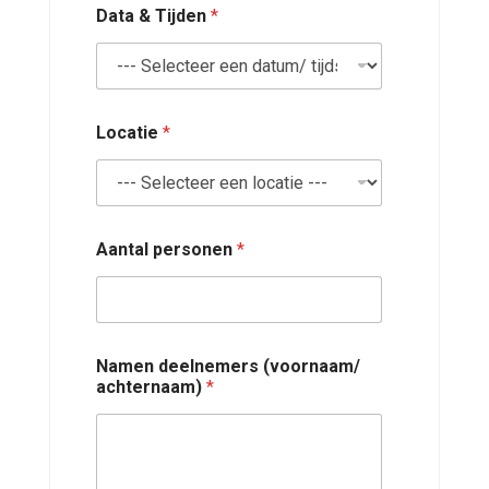
r
Data & Tijden
*
i
j
f
N
a
a
Locatie
*
m
*
Aantal personen
*
Namen deelnemers (voornaam/
achternaam)
*