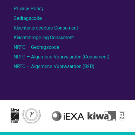
Privacy Policy
Gedragscode
Klachtenprocedure Consument
Klachtenregeling Consument
NRTO – Gedragscode
NRTO – Algemene Voorwaarden (Consument)
NRTO – Algemene Voorwaarden (B2B)