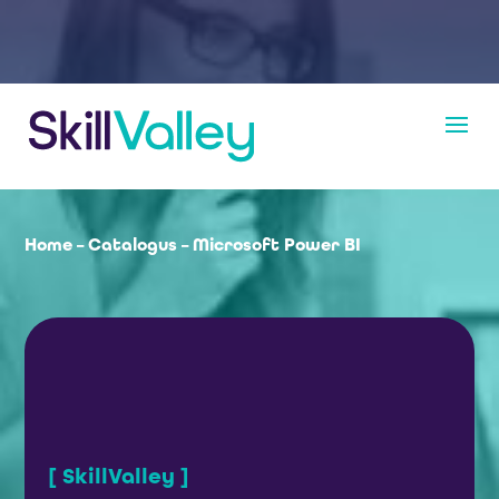
Home
–
Catalogus
–
Microsoft Power BI
[ SkillValley ]