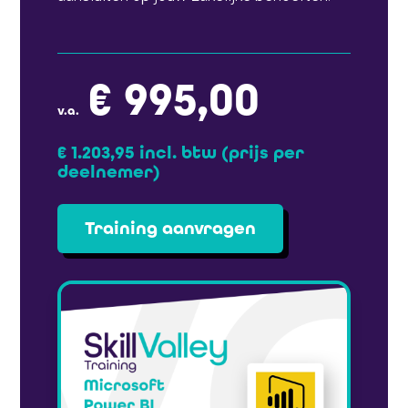
€ 995,00
v.a.
€ 1.203,95 incl. btw
(prijs per
deelnemer)
Training aanvragen