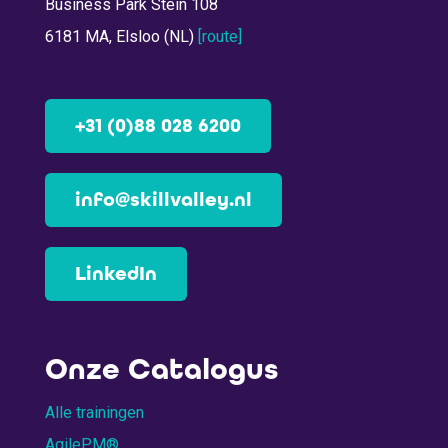
Business Park Stein 108
6181 MA, Elsloo (NL)
[route]
+31 (0)88 028 6200
info@skillvalley.nl
LinkedIn
Onze Catalogus
Alle trainingen
AgilePM®