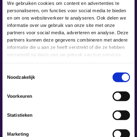
We gebruiken cookies om content en advertenties te
personaliseren, om functies voor social media te bieden
Wat is Power BI?
en om ons websiteverkeer te analyseren. Ook delen we
informatie over uw gebruik van onze site met onze
partners voor social media, adverteren en analyse. Deze
Waarom kiezen voor
partners kunnen deze gegevens combineren met andere
deze Power BI
informatie die u aan ze heeft verstrekt of die ze hebben
Training?
verzameld op basis van uw gebruik van hun services.
Toestemmingsselectie
Voor wie is deze
Noodzakelijk
training geschikt?
Voorkeuren
Waarom is Power BI
belangrijk?
Statistieken
Marketing
De 10 pluspunten van