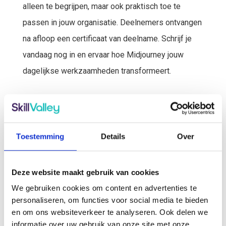
alleen te begrijpen, maar ook praktisch toe te
passen in jouw organisatie. Deelnemers ontvangen
na afloop een certificaat van deelname. Schrijf je
vandaag nog in en ervaar hoe Midjourney jouw
dagelijkse werkzaamheden transformeert.
*
Training
*
a
Toestemming
Details
Over
c
Data & Tijden
*
h
t
Deze website maakt gebruik van cookies
e
r
We gebruiken cookies om content en advertenties te
n
personaliseren, om functies voor social media te bieden
a
Locatie
*
a
en om ons websiteverkeer te analyseren. Ook delen we
m
informatie over uw gebruik van onze site met onze