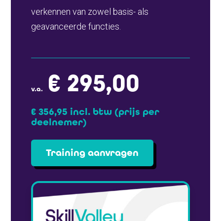
verkennen van zowel basis- als
geavanceerde functies.
€ 295,00
v.a.
€ 356,95 incl. btw (prijs per
deelnemer)
Training aanvragen