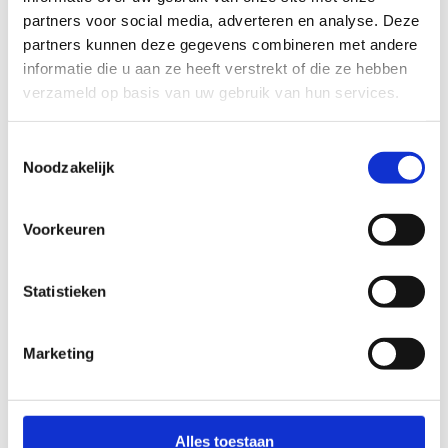
)
partners voor social media, adverteren en analyse. Deze
partners kunnen deze gegevens combineren met andere
Aantal personen
*
informatie die u aan ze heeft verstrekt of die ze hebben
verzameld op basis van uw gebruik van hun services.
Toestemmingsselectie
Namen deelnemers (voornaam/
Noodzakelijk
achternaam)
*
Voorkeuren
Statistieken
Zet elke deelnemer op een nieuwe regel
Marketing
Gegevens hoofdaanvrager
Naam
*
Alles toestaan