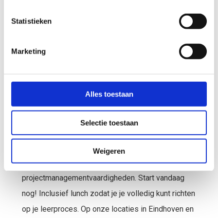
PRINCE2® 7e
Statistieken
editie
Marketing
Practitioner
Volg de PRINCE2® 7e editie Practitioner training
Alles toestaan
bij SkillValley en word een gecertificeerde
PRINCE2-professional. Praktijkgericht, interactieve
Selectie toestaan
sessies en ervaren trainers. Bereid je optimaal
voor op het PRINCE2® 7e editie Practitioner-
Weigeren
examen en versterk je
projectmanagementvaardigheden. Start vandaag
nog! Inclusief lunch zodat je je volledig kunt richten
op je leerproces. Op onze locaties in Eindhoven en