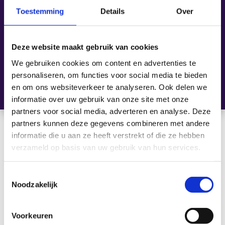
Toestemming
Details
Over
Resultaat
Deze website maakt gebruik van cookies
Examengarantie
We gebruiken cookies om content en advertenties te
personaliseren, om functies voor social media te bieden
en om ons websiteverkeer te analyseren. Ook delen we
informatie over uw gebruik van onze site met onze
partners voor social media, adverteren en analyse. Deze
partners kunnen deze gegevens combineren met andere
informatie die u aan ze heeft verstrekt of die ze hebben
verzameld op basis van uw gebruik van hun services.
[ Maatwerk is onze standaard ]
Toestemmingsselectie
Schrijf je nu in
Noodzakelijk
voor de training
Voorkeuren