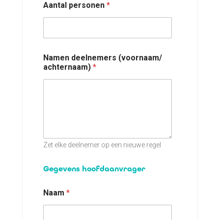
Aantal personen
*
t
a
l
Namen deelnemers (voornaam/
achternaam)
*
Zet elke deelnemer op een nieuwe regel
Gegevens hoofdaanvrager
Naam
*