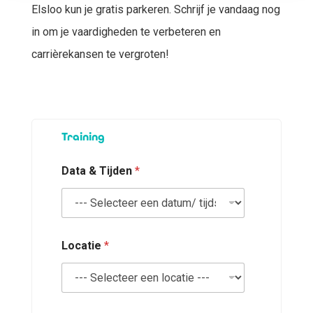
Elsloo kun je gratis parkeren. Schrijf je vandaag nog
in om je vaardigheden te verbeteren en
carrièrekansen te vergroten!
a
Training
c
h
t
Data & Tijden
*
e
r
n
a
a
m
Locatie
*
)
*
A
a
n