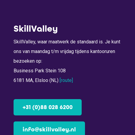
SkillValley
SkillValley, waar maatwerk de standaard is. Je kunt
ons van maandag t/m vrijdag tijdens kantooruren
bezoeken op:
Business Park Stein 108
6181 MA, Elsloo (NL)
[route]
+31 (0)88 028 6200
info@skillvalley.nl