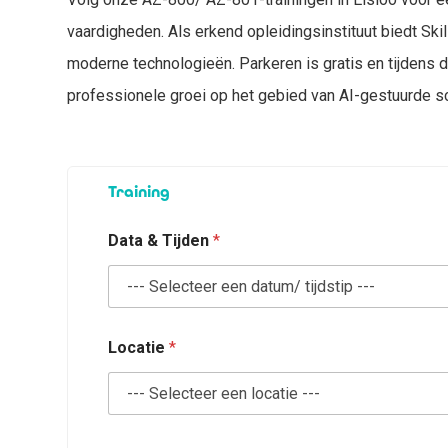
vaardigheden. Als erkend opleidingsinstituut biedt Sk
moderne technologieën. Parkeren is gratis en tijdens de
professionele groei op het gebied van AI-gestuurde sc
D
Training
a
t
a
Data & Tijden
*
d
e
e
l
n
e
Locatie
*
m
e
r
s
*