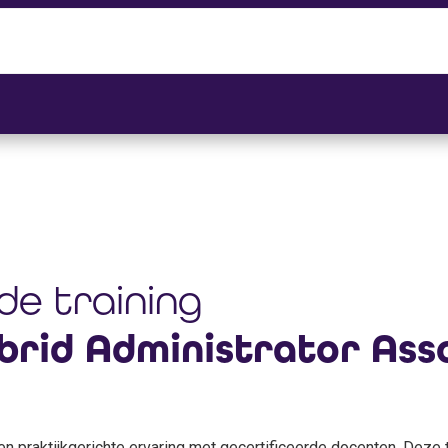
 de training
rid Administrator Asso
n praktijkgerichte ervaring met gecertificeerde docenten. Deze t