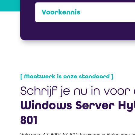
Voorkennis
[ Maatwerk is onze standaard ]
Schrijf je nu in voor
Windows Server Hyb
801
Volg onze AZ-800/ AZ-801-trainingen in Elsloo voor ee