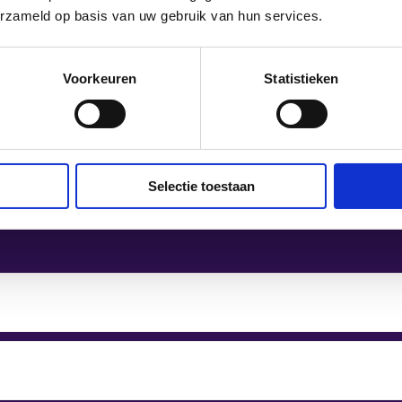
erzameld op basis van uw gebruik van hun services.
Voorkeuren
Statistieken
keren
NS-station
Gr
op loopafstand
Selectie toestaan