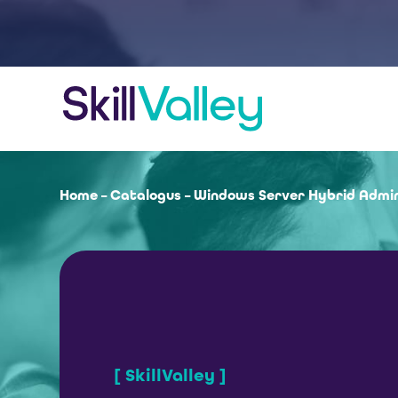
Home
–
Catalogus
–
Windows Server Hybrid Admini
[ SkillValley ]