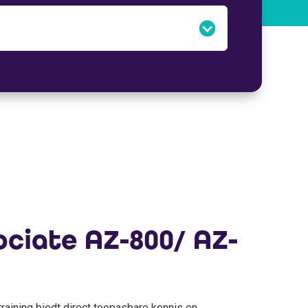
ciate AZ-800/ AZ-
raining biedt direct toepasbare kennis en