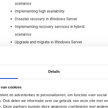
scenarios
Implementing high availability
Disaster recovery in Windows Server
Implementing recovery services in hybrid
scenarios
Upgrade and migrate in Windows Server
Implementing migration in hybrid scenarios
Server and performance monitoring in Windows
Server
Details
Implementing operational monitoring in hybrid
scenarios
 van cookies
ent en advertenties te personaliseren, om functies voor social
. Ook delen we informatie over uw gebruik van onze site met on
e. Deze partners kunnen deze gegevens combineren met andere i