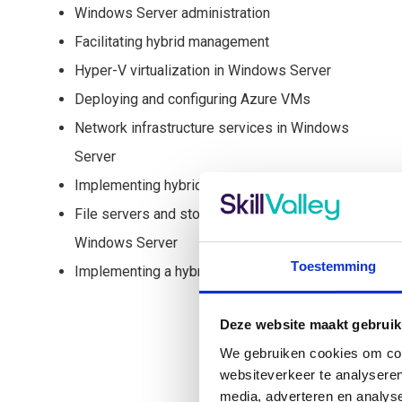
Windows Server administration
Facilitating hybrid management
Hyper-V virtualization in Windows Server
Deploying and configuring Azure VMs
Network infrastructure services in Windows
Server
Implementing hybrid networking infrastructure
File servers and storage management in
Windows Server
Toestemming
Implementing a hybrid file server infrastructure
Deze website maakt gebruik
We gebruiken cookies om cont
websiteverkeer te analyseren
media, adverteren en analys